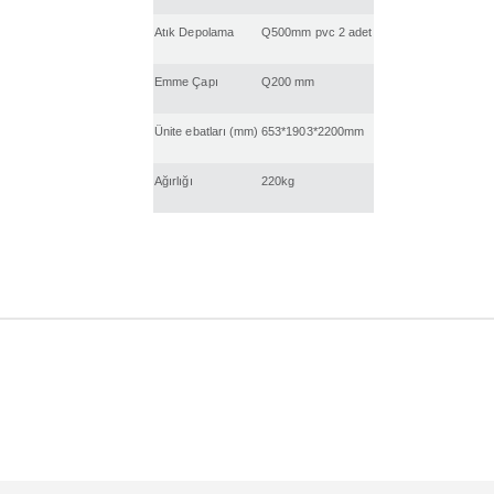
Atık Depolama
Q500mm pvc 2 adet
Emme Çapı
Q200 mm
Ünite ebatları (mm)
653*1903*2200mm
Ağırlığı
220kg