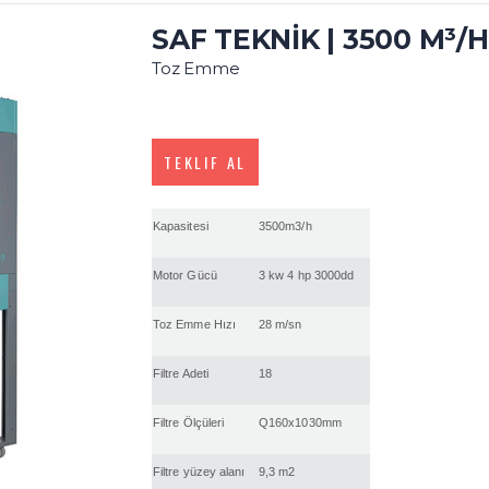
SAF TEKNİK | 3500 M³/H
Toz Emme
TEKLIF AL
Kapasitesi
3500m3/h
Motor Gücü
3 kw 4 hp 3000dd
Toz Emme Hızı
28 m/sn
Filtre Adeti
18
Filtre Ölçüleri
Q160x1030mm
Filtre yüzey alanı
9,3 m2