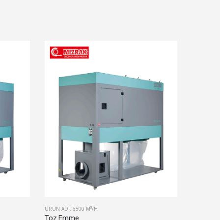
ÜRÜN ADI: 6500 M³/H
ÜRÜN ADI:
Toz Emme
Toz Em