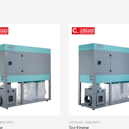
4000 M³/H
ÜRÜN ADI: 5000 M³/H
me
Toz Emme