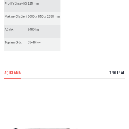
Profil Yüksekliği
125 mm
Makine Ölçüleri
6000 x 850 x 2350 mm
Ağırlık
2480 kg
Toplam Güç
35-46 kw
AÇIKLAMA
TEKLIF AL