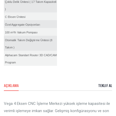
Çoklu Delik Ünitesi ( 17 Takım Kapasiteli
)
C Eksen Ünitesi
Özel Aggregate Opsiyonları
100 m³/h Vakum Pompası
Otomatik Takım Değiştirme Ünitesi (8
Takım )
Alphacam Standart Router 3D CAD/CAM
Program
AÇIKLAMA
TEKLIF AL
Vega 4 Eksen CNC İşleme Merkezi yüksek işleme kapasitesi ile
verimli işlemeye imkan sağlar. Gelişmiş konfigürasyonu ve son