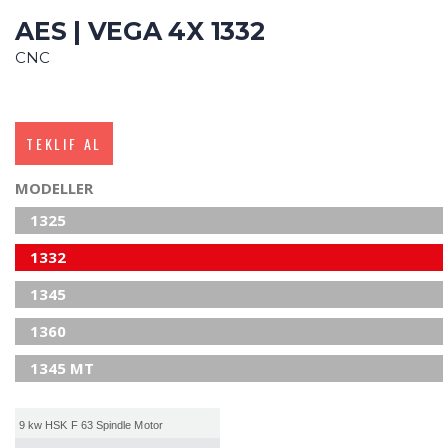
AES | VEGA 4X 1332
CNC
TEKLIF AL
MODELLER
1325
1332
1345
1360
1345 MT
9 kw HSK F 63 Spindle Motor